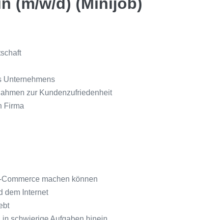
n (m/w/d)
(Minijob)
schaft
es Unternehmens
ahmen zur Kundenzufriedenheit
n Firma
im E-Commerce machen können
 dem Internet
ebt
h in schwierige Aufgaben hinein